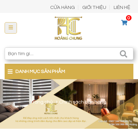
CỬA HÀNG
GIỚI THIỆU
LIÊN HỆ
0
DANH MỤC SẢN PHẨM
Trang chủ
Chính sách bán hàng