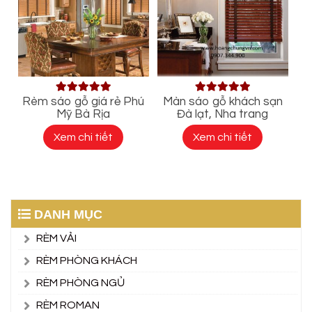
Rèm sáo gỗ giá rẻ Phú
Màn sáo gỗ khách sạn
Mỹ Bà Rịa
Đà lạt, Nha trang
Xem chi tiết
Xem chi tiết
DANH MỤC
RÈM VẢI
RÈM PHÒNG KHÁCH
RÈM PHÒNG NGỦ
RÈM ROMAN