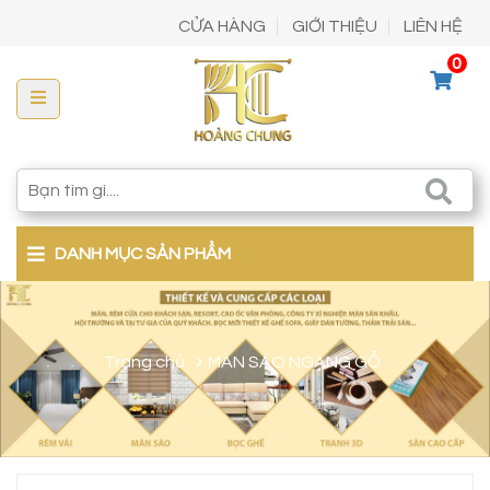
CỬA HÀNG
GIỚI THIỆU
LIÊN HỆ
0
DANH MỤC SẢN PHẨM
Trang chủ
MÀN SÁO NGANG GỖ