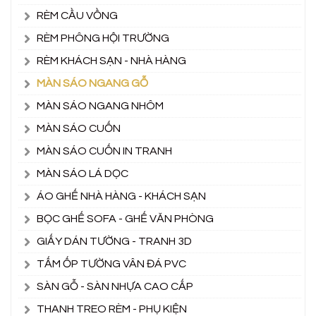
RÈM CẦU VỒNG
RÈM PHÔNG HỘI TRƯỜNG
RÈM KHÁCH SẠN - NHÀ HÀNG
MÀN SÁO NGANG GỖ
MÀN SÁO NGANG NHÔM
MÀN SÁO CUỐN
MÀN SÁO CUỐN IN TRANH
MÀN SÁO LÁ DỌC
ÁO GHẾ NHÀ HÀNG - KHÁCH SẠN
BỌC GHẾ SOFA - GHẾ VĂN PHÒNG
GIẤY DÁN TƯỜNG - TRANH 3D
TẤM ỐP TƯỜNG VÂN ĐÁ PVC
SÀN GỖ - SÀN NHỰA CAO CẤP
THANH TREO RÈM - PHỤ KIỆN