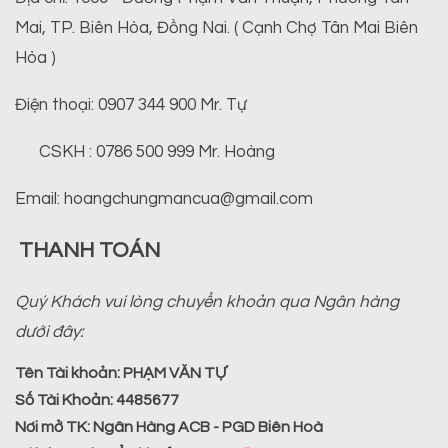
Mai, TP. Biên Hòa, Đồng Nai. ( Cạnh Chợ Tân Mai Biên
Hòa )
Điện thoại: 0907 344 900 Mr. Tự
CSKH : 0786 500 999 Mr. Hoàng
Email: hoangchungmancua@gmail.com
THANH TOÁN
Quý Khách vui lòng chuyển khoản qua Ngân hàng
dưới đây:
Tên Tài khoản:
PHẠM VĂN TỰ
Số Tài Khoản:
4485677
Nơi mở TK:
Ngân Hàng ACB - PGD Biên Hoà