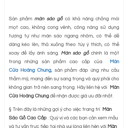
Sản phẩm
màn sáo gỗ
có khả năng chống mói
mọt cao, không cong vênh, công năng sử dụng
tương tự như màn sáo ngang nhôm, có thể dễ
dàng kéo lên, thả xuống theo tùy ý thích, có thể
xoay để lấy ánh sáng.
Màn sáo gỗ
chính là một
trong những sản phẩm cao cấp của
Màn
Cửa Hoàng Chung
, sản phẩm đáp ứng nhu cầu
thẩm mỹ, mang đến sự sang trọng và quý phái cho
không gian trở nên sang trọng. Hãy liên hệ với
Màn
Cửa Hoàng Chung
để nhận được giá ưu đãi nhất.
§ Trên đây là những gợi ý cho việc trang trí
Màn
Sáo Gỗ Cao Cấp
. Quý vị và các bạn cần xem mẫu
và tư vấn trực tiếp tại nhà vui lòng liên hện với
Màn