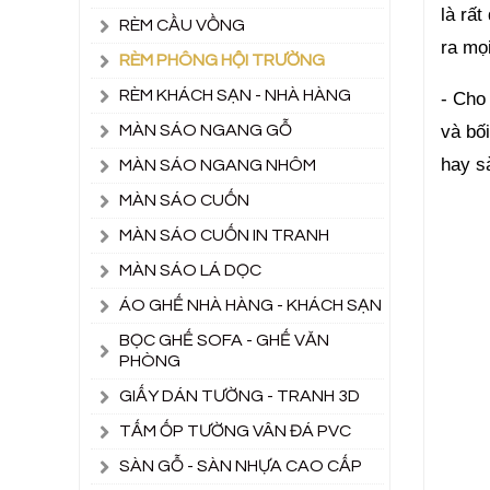
là rất
RÈM CẦU VỒNG
ra mọ
RÈM PHÔNG HỘI TRƯỜNG
RÈM KHÁCH SẠN - NHÀ HÀNG
- Cho
MÀN SÁO NGANG GỖ
và bố
hay s
MÀN SÁO NGANG NHÔM
MÀN SÁO CUỐN
MÀN SÁO CUỐN IN TRANH
MÀN SÁO LÁ DỌC
ÁO GHẾ NHÀ HÀNG - KHÁCH SẠN
BỌC GHẾ SOFA - GHẾ VĂN
PHÒNG
GIẤY DÁN TƯỜNG - TRANH 3D
TẤM ỐP TƯỜNG VÂN ĐÁ PVC
SÀN GỖ - SÀN NHỰA CAO CẤP