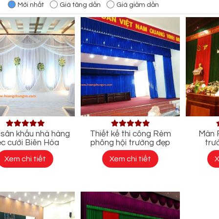
:
Mới nhất
Giá tăng dần
Giá giảm dần
sân khấu nhà hàng
Thiết kế thi công Rèm
Màn 
ệc cưới Biên Hòa
phông hội trường đẹp
trư
Xem chi tiết
Xem chi tiết
X