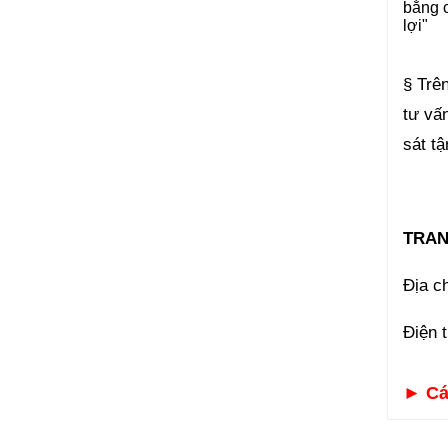
bằng c
lợi"
§ Trên
tư vấ
sát t
TRAN
Địa c
Điện 
►
Cá