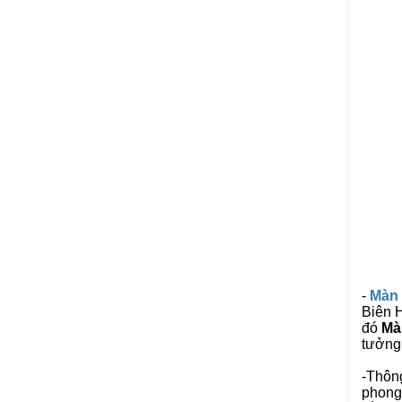
-
Màn 
Biên H
đó
Mà
tưởng 
-Thông
phong 