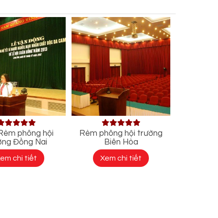
Rèm phông hội
Rèm phông hội trường
ờng Đồng Nai
Biên Hòa
em chi tiết
Xem chi tiết