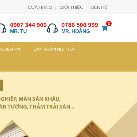
CỬA HÀNG
GIỚI THIỆU
LIÊN HỆ
0
0907 344 900
0786 500 999
MR. TỰ
MR. HOÀNG
HUYẾN MÃI
SẢN PHẨM NỘI THẤT