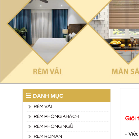
DANH MỤC
RÈM VẢI
RÈM PHÒNG KHÁCH
Giới
RÈM PHÒNG NGỦ
- Việc
RÈM ROMAN