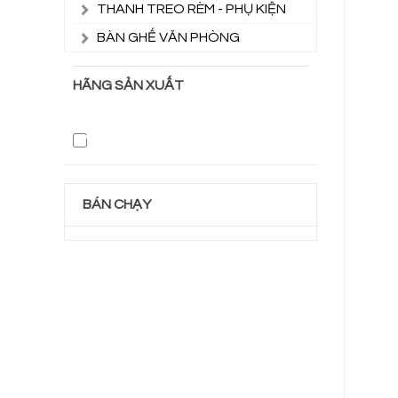
THANH TREO RÈM - PHỤ KIỆN
BÀN GHẾ VĂN PHÒNG
HÃNG SẢN XUẤT
BÁN CHẠY