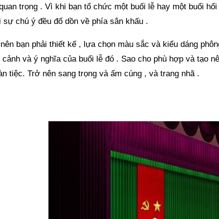
 quan trọng . Vì khi bạn tổ chức một buổi lễ hay một buổi hổi 
i sự chú ý đều đổ dồn về phía sân khấu .
 nên bạn phải thiết kế , lựa chọn màu sắc và kiểu dáng phô
i cảnh và ý nghĩa của buổi lễ đó . Sao cho phù hợp và tạo 
àn tiệc. Trở nên sang trọng và ấm cúng , và trang nhã .