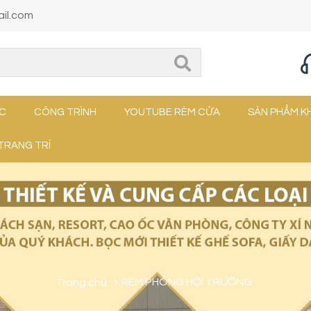
il.com
ỨC
CÔNG TRÌNH
YOUTUBE RÈM CỬA
SẢN PHẨM K
TRANG TRÍ
Trang chủ
RÈM PHÔNG HỘI TRƯỜNG