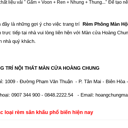
hất liệu vải " Gấm + Voon + Ren + Nhung + Thung..." Để tạo n
 đây là những gợi ý cho việc trang trí
Rèm Phông Màn Hội
n trực tiếp tại nhà vui lòng liên hện với Màn cửa Hoàng Chu
ận nhà quý khách.
G TRÍ NỘI THẤT MÀN CỬA HOÀNG CHUNG
hỉ: 1009 - Đường Phạm Văn Thuận - P. Tân Mai - Biên Hòa -
thoại: 0907 344 900 - 0848.2222.54 - Email: hoangchung
c loại rèm sân khấu phổ biến hiện nay