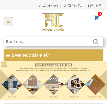
CỬA HÀNG
GIỚI THIỆU
LIÊN HỆ
0
DANH MỤC SẢN PHẨM
Trang chủ
Rèm phông hội trường Biên Hòa