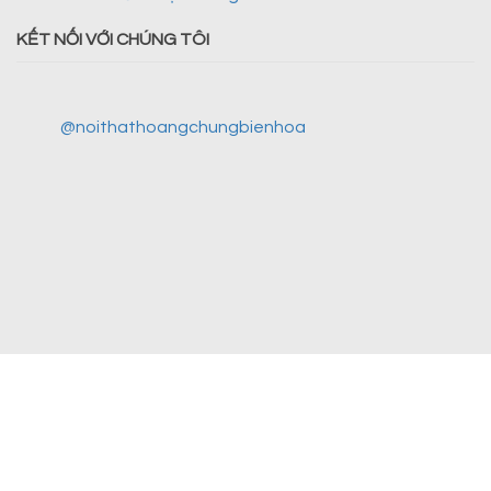
KẾT NỐI VỚI CHÚNG TÔI
@noithathoangchungbienhoa