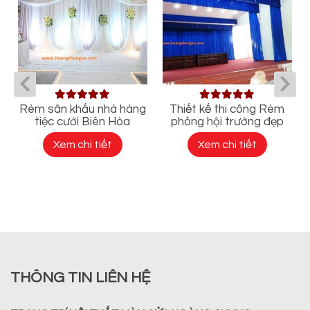
h
Rèm sân khấu nhà hàng
Thiết kế thi công Rèm
tiệc cưới Biên Hòa
phông hội trường đẹp
Xem chi tiết
Xem chi tiết
THÔNG TIN LIÊN HỆ