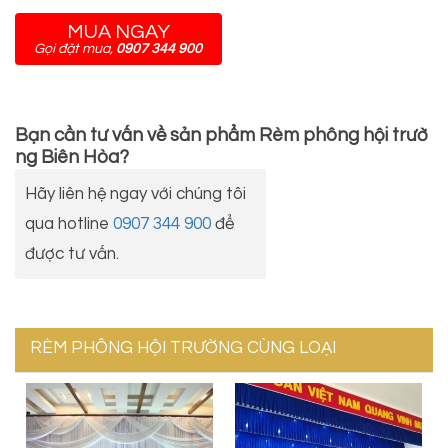
MUA NGAY
Gọi đặt mua,
0907 344 900
Bạn cần tư vấn về sản phẩm
Rèm phông hội trườ
ng Biên Hòa
?
Hãy liên hệ ngay với chúng tôi
qua hotline
0907 344 900
để
được tư vấn.
RÈM PHÔNG HỘI TRƯỜNG CÙNG LOẠI