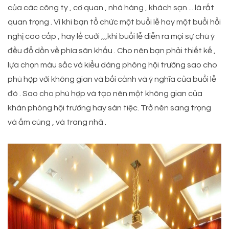
của các công ty , cơ quan , nhà hàng , khách sạn ... là rất
quan trọng . Vì khi bạn tổ chức một buổi lễ hay một buổi hổi
nghị cao cấp , hay lể cuới ,,,khi buổi lễ diễn ra mọi sự chú ý
đều đổ dồn về phía sân khấu . Cho nên bạn phải thiết kế ,
lựa chọn màu sắc và kiểu dáng phông hội trường sao cho
phù hợp với không gian và bối cảnh và ý nghĩa của buổi lễ
đó . Sao cho phù hợp và tạo nên một không gian của
khán phòng hội trường hay sàn tiệc. Trở nên sang trọng
và ấm cúng , và trang nhã .