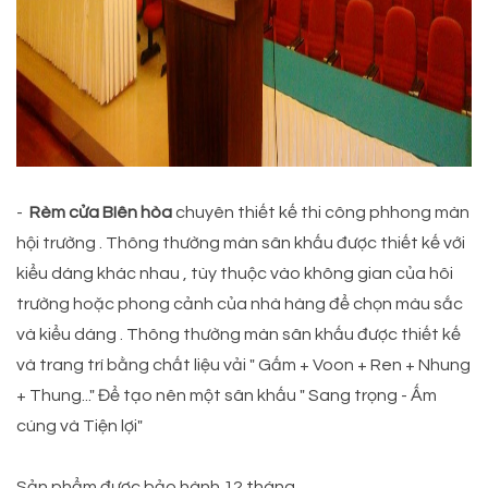
-
Rèm cửa BIên hòa
chuyên thiết kế thi công phhong màn
hội trường . Thông thường màn sân khấu được thiết kế với
kiểu dáng khác nhau , tùy thuộc vào không gian của hôi
trường hoặc phong cảnh của nhà hàng để chọn màu sắc
và kiểu dáng . Thông thường màn sân khấu được thiết kế
và trang trí bằng chất liệu vải " Gấm + Voon + Ren + Nhung
+ Thung..." Để tạo nên một sân khấu " Sang trọng - Ấm
cúng và Tiện lợi"
Sản phẩm được bảo hành 12 tháng.