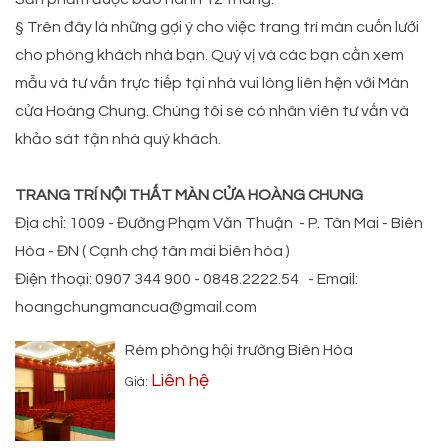
§ Trên đây là những gợi ý cho việc trang trí màn cuốn lưới
cho phòng khách nhà bạn. Quý vị và các bạn cần xem
mẫu và tư vấn trực tiếp tại nhà vui lòng liên hện với Màn
cửa Hoàng Chung. Chúng tôi se có nhân viên tư vấn và
khảo sát tận nhà quý khách.
TRANG TRÍ NỘI THẤT MÀN CỬA HOÀNG CHUNG
Địa chỉ: 1009 - Đường Phạm Văn Thuận - P. Tân Mai - Biên
Hòa - ĐN ( Cạnh chợ tân mai biên hòa )
Điện thoại: 0907 344 900 - 0848.2222.54 - Email:
hoangchungmancua@gmail.com
Rèm phông hội trường Biên Hòa
Liên hệ
Giá: