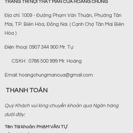
TRANG TRÍ NỘI THẤT MÀN CỬA HOÀNG CHUNG
Địa chỉ: 1009 - Đường Phạm Văn Thuận, Phường Tân
Mai, TP. Biên Hòa, Đồng Nai. ( Cạnh Chợ Tân Mai Biên
Hòa )
Điện thoại: 0907 344 900 Mr. Tự
CSKH : 0786 500 999 Mr. Hoàng
Email: hoangchungmancua@gmail.com
THANH TOÁN
Quý Khách vui lòng chuyển khoản qua Ngân hàng
dưới đây:
Tên Tài khoản:
PHẠM VĂN TỰ