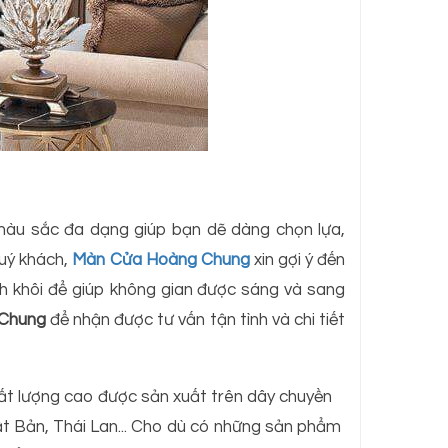
, màu sắc đa dạng giúp bạn dẽ dàng chọn lựa,
quý khách,
Màn Cửa Hoàng Chung
xin gợi ý đến
 khôi để giúp không gian được sáng và sang
 Chung
để nhận được tư vấn tận tình và chi tiết
 lượng cao được sản xuất trên dây chuyền
hật Bản, Thái Lan... Cho dù có những sản phẩm