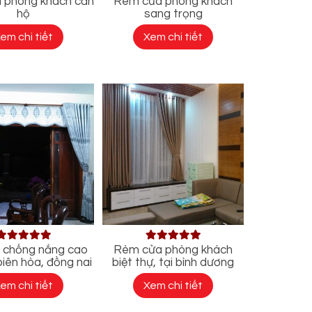
 phòng khách căn
Rèm cửa phòng khách
hộ
sang trọng
em chi tiết
Xem chi tiết
i chống nắng cao
Rèm cửa phòng khách
biên hòa, đồng nai
biệt thự, tại bình dương
em chi tiết
Xem chi tiết