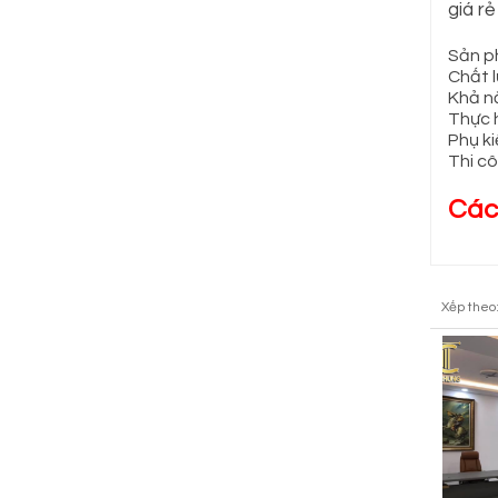
giá r
Sản p
Chất 
Khả n
Thực h
Phụ ki
Thi c
Các
Xếp theo