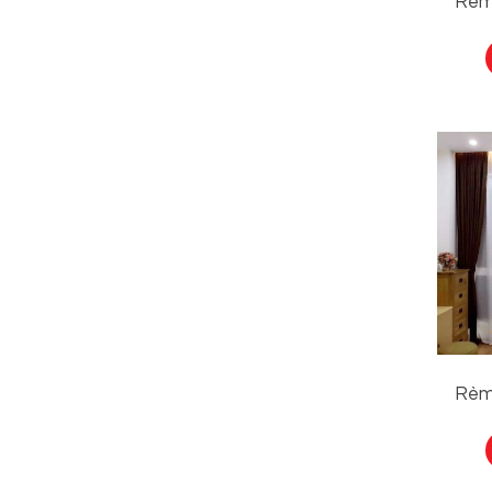
Rèm
Rèm