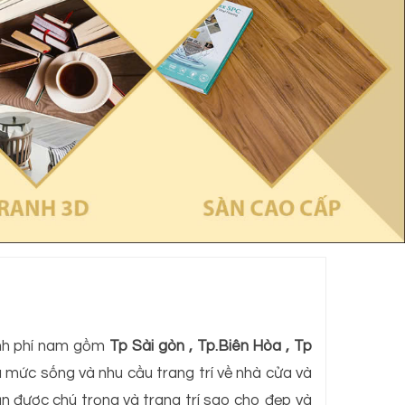
tỉnh phí nam gồm
Tp Sài gòn , Tp.Biên Hòa , Tp
à mức sống và nhu cầu trang trí về nhà cửa và
n được chú trọng và trang trí sao cho đẹp và