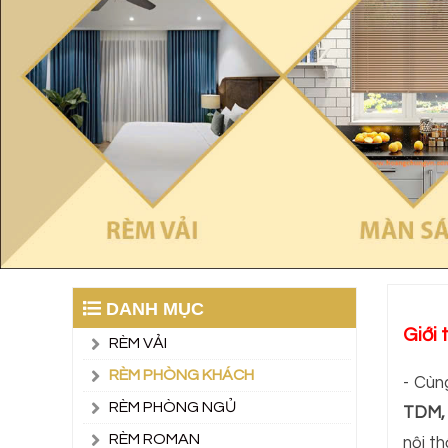
DANH MỤC
Giới
RÈM VẢI
RÈM PHÒNG KHÁCH
- Cùn
RÈM PHÒNG NGỦ
TDM, 
RÈM ROMAN
nội t