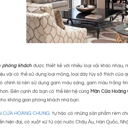
m phòng khách
được thiết kế với nhiều loại vải khác nhau
iệu vải có thể sử dụng loại mỏng, loại dày tùy sở thích của 
ó chính là nên sử dụng gam màu sáng, gam màu trắng tinh
 hơn. Bên cạnh đó bạn có thể liên hệ cùng
Màn Cửa Hoàng
cho không gian phòng khách nhà bạn.
N CỬA HOÀNG CHUNG
tự hào có những sản phẩm rèm chất
tiến hiện đại, có xuất xứ từ các nước Châu Âu, Hàn Quốc, N