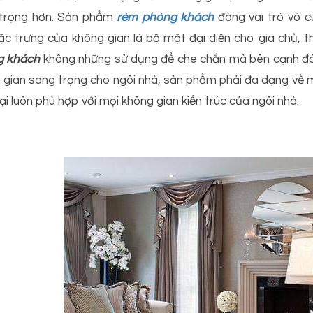
trọng hơn. Sản phẩm
rèm phòng khách
đóng vai trò vô c
ặc trưng của không gian là bộ mặt đại diện cho gia chủ, 
g khách
không những sử dụng để che chắn mà bên cạnh đó 
 gian sang trọng cho ngôi nhà, sản phẩm phải đa dạng về m
ại luôn phù hợp với mọi không gian kiến trúc của ngôi nhà.