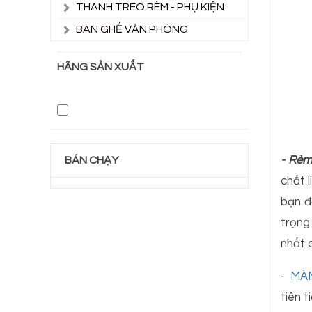
THANH TREO RÈM - PHỤ KIỆN
BÀN GHẾ VĂN PHÒNG
HÃNG SẢN XUẤT
- Rè
BÁN CHẠY
chất l
bạn đ
trọng
nhất 
-
MÀ
tiên 