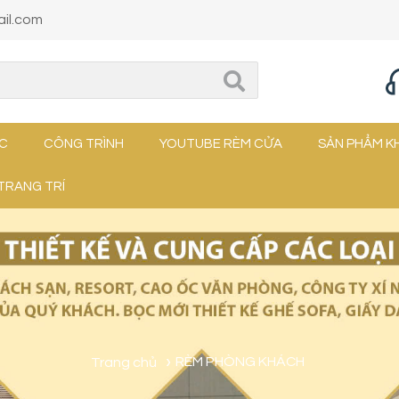
il.com
ỨC
CÔNG TRÌNH
YOUTUBE RÈM CỬA
SẢN PHẨM K
TRANG TRÍ
Trang chủ
RÈM PHÒNG KHÁCH