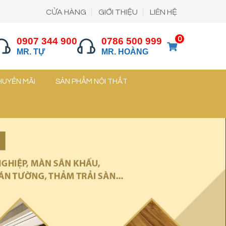
CỬA HÀNG
GIỚI THIỆU
LIÊN HỆ
0
0907 344 900
0786 500 999
MR. TỰ
MR. HOÀNG
HUYẾN MÃI
SẢN PHẨM NỘI THẤT