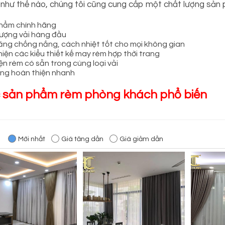
ẻ như thế nào, chúng tôi cũng cung cấp một chất lượng sản p
hẩm chính hãng
lượng vải hàng đầu
ăng chống nắng, cách nhiệt tốt cho mọi không gian
iện các kiểu thiết kế may rèm hợp thời trang
ện rèm có sẵn trong cùng loại vải
ông hoàn thiện nhanh
 sản phẩm rèm phòng khách phổ biến
:
Mới nhất
Giá tăng dần
Giá giảm dần