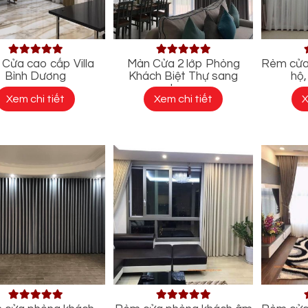
Cửa cao cấp Villa
Màn Cửa 2 lớp Phòng
Rèm cửa
Bình Dương
Khách Biệt Thự sang
hộ
trọng
Xem chi tiết
Xem chi tiết
X