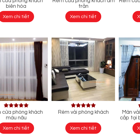
 cửa phòng khách
Rèm cửa phòng khách âm
Rèm cửa
biên hòa
trần
Xem chi tiết
Xem chi tiết
X
 cửa phòng khách
Rèm vải phòng khách
Màn vả
màu nâu
cấp tại 
Xem chi tiết
Xem chi tiết
X