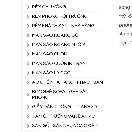
RÈM CẦU VỒNG
sang 
mỹ, đ
RÈM PHÔNG HỘI TRƯỜNG
phòn
RÈM KHÁCH SẠN - NHÀ HÀNG
không
MÀN SÁO NGANG GỖ
hiện đ
MÀN SÁO NGANG NHÔM
MÀN SÁO CUỐN
MÀN SÁO CUỐN IN TRANH
MÀN SÁO LÁ DỌC
ÁO GHẾ NHÀ HÀNG - KHÁCH SẠN
BỌC GHẾ SOFA - GHẾ VĂN
PHÒNG
GIẤY DÁN TƯỜNG - TRANH 3D
TẤM ỐP TƯỜNG VÂN ĐÁ PVC
SÀN GỖ - SÀN NHỰA CAO CẤP