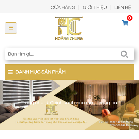
CỬA HÀNG
GIỚI THIỆU
LIÊN HỆ
0
DANH MỤC SẢN PHẨM
Trang chủ
Chính sách bảo mật thông tin