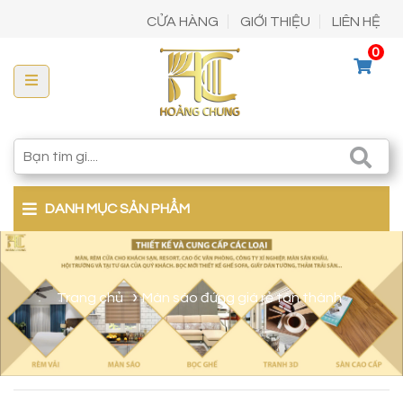
CỬA HÀNG
GIỚI THIỆU
LIÊN HỆ
0
DANH MỤC SẢN PHẨM
Trang chủ
Màn sáo đứng giá rẻ tân thành