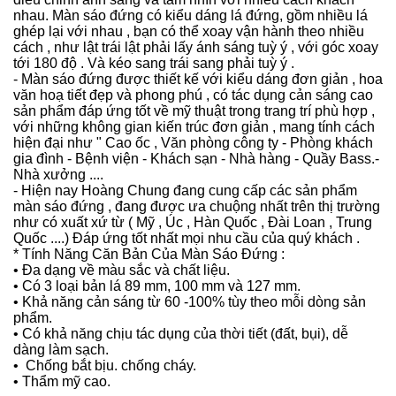
nhau. Màn sáo đứng có kiểu dáng lá đứng, gồm nhiều lá
ghép lại với nhau , bạn có thể xoay vận hành theo nhiều
cách , như lật trái lật phải lấy ánh sáng tuỳ ý , với góc xoay
tới 180 độ . Và kéo sang trái sang phải tuỳ ý .
- Màn sáo đứng được thiết kế với kiểu dáng đơn giản , hoa
văn hoạ tiết đẹp và phong phú , có tác dụng cản sáng cao
sản phẩm đáp ứng tốt về mỹ thuật trong trang trí phù hợp ,
với những không gian kiến trúc đơn giản , mang tính cách
hiện đại như " Cao ốc , Văn phòng công ty - Phòng khách
gia đình - Bệnh viện - Khách sạn - Nhà hàng - Quầy Bass.-
Nhà xưởng ....
- Hiện nay Hoàng Chung đang cung cấp các sản phẩm
màn sáo đứng , đang được ưa chuộng nhất trên thị trường
như có xuất xứ từ ( Mỹ , Úc , Hàn Quốc , Đài Loan , Trung
Quốc ....) Đáp ứng tốt nhất mọi nhu cầu của quý khách .
* Tính Năng Căn Bản Của Màn Sáo Đứng :
• Đa dạng về màu sắc và chất liệu.
• Có 3 loại bản lá 89 mm, 100 mm và 127 mm.
• Khả năng cản sáng từ 60 -100% tùy theo mỗi dòng sản
phẩm.
• Có khả năng chịu tác dụng của thời tiết (đất, bụi), dễ
dàng làm sạch.
• Chống bắt bịu. chống cháy.
• Thẩm mỹ cao.