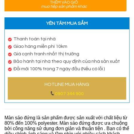
THÊM VÀO GIỎ
mua tiếp sản phẩm khác
YÊN TÂM MUA SẮM
Thanh toán tại nhà
Giao hàng miễn phí 10km
Giá cạnh tranh nhất thị trường
Bảo hành tại nhà theo quy định của nhà sản xuất
Đổi mới 100% trong 7 ngày đầu (Nếu có lỗi )
HOTLINE MUA HÀNG
0907 344 900
Màn sáo đứng là sản phẩm được sản xuất với chất liệu từ
80% đến 100% polyester. Màn sáo đứng được ưa chuộng
bởi công năng sử dụng đơn giản và thuận tiện . Bạn có thể
diều chỉnh ánh sáng và tầm nhìn với nhiều cách khách