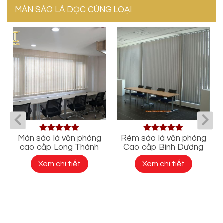
MÀN SÁO LÁ DỌC CÙNG LOẠI
Màn sáo lá văn phòng
Rèm sáo lá văn phòng
g
cao cấp Long Thành
Cao cấp Bình Dương
Xem chi tiết
Xem chi tiết