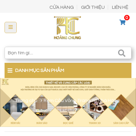
CỬA HÀNG
GIỚI THIỆU
LIÊN HỆ
0
DANH MỤC SẢN PHẨM
Trang chủ
Rèm Cầu Vồng Trang Trí Nhà Hàng