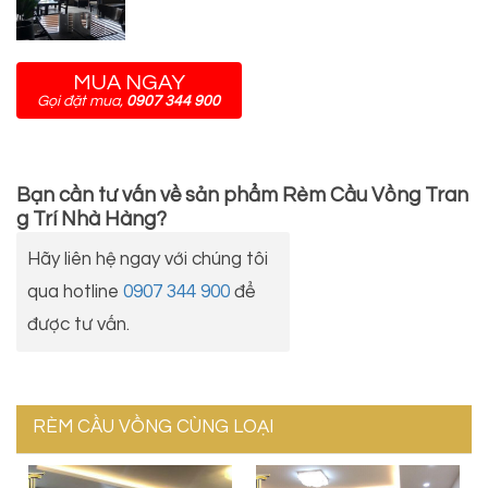
MUA NGAY
Gọi đặt mua,
0907 344 900
Bạn cần tư vấn về sản phẩm
Rèm Cầu Vồng Tran
g Trí Nhà Hàng
?
Hãy liên hệ ngay với chúng tôi
qua hotline
0907 344 900
để
được tư vấn.
RÈM CẦU VỒNG CÙNG LOẠI