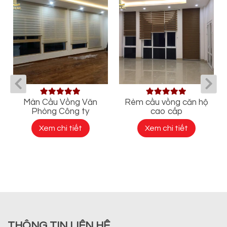
n
Màn Cầu Vồng Văn
Rèm cầu vồng căn hộ
Phòng Công ty
cao cấp
Xem chi tiết
Xem chi tiết
THÔNG TIN LIÊN HỆ