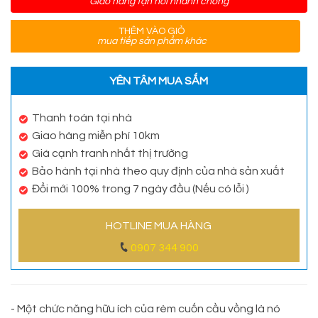
Giao hàng tận nơi nhanh chóng
THÊM VÀO GIỎ
mua tiếp sản phẩm khác
YÊN TÂM MUA SẮM
Thanh toán tại nhà
Giao hàng miễn phí 10km
Giá cạnh tranh nhất thị trường
Bảo hành tại nhà theo quy định của nhà sản xuất
Đổi mới 100% trong 7 ngày đầu (Nếu có lỗi )
HOTLINE MUA HÀNG
0907 344 900
- Một chức năng hữu ích của rèm cuốn cầu vồng là nó