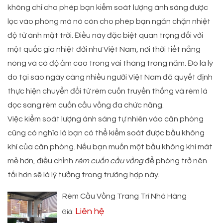
không chỉ cho phép bạn kiểm soát lượng ánh sáng được
lọc vào phòng mà nó còn cho phép bạn ngăn chặn nhiệt
độ từ ánh mặt trời. Điều này đặc biệt quan trọng đối với
một quốc gia nhiệt đới như Việt Nam, nơi thời tiết nắng
nóng và có độ ẩm cao trong vài tháng trong năm. Đó là lý
do tại sao ngày càng nhiều người Việt Nam đã quyết định
thực hiện chuyển đổi từ rèm cuốn truyền thống và rèm lá
dọc sang rèm cuốn cầu vồng đa chức năng.
Việc kiểm soát lượng ánh sáng tự nhiên vào căn phòng
cũng có nghĩa là bạn có thể kiểm soát được bầu không
khí của căn phòng. Nếu bạn muốn một bầu không khí mát
mẻ hơn, điều chỉnh
rèm cuốn cầu vồng
để phòng trở nên
tối hơn sẽ là lý tưởng trong trường hợp này.
Rèm Cầu Vồng Trang Trí Nhà Hàng
Liên hệ
Giá: