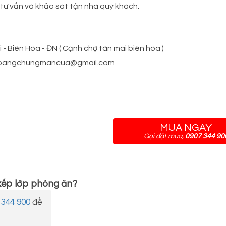
tư vấn và khảo sát tận nhà quý khách.
 - Biên Hòa - ĐN ( Cạnh chợ tân mai biên hòa )
l: hoangchungmancua@gmail.com
MUA NGAY
Gọi đặt mua,
0907 344 90
ếp lớp phòng ăn
?
 344 900
để