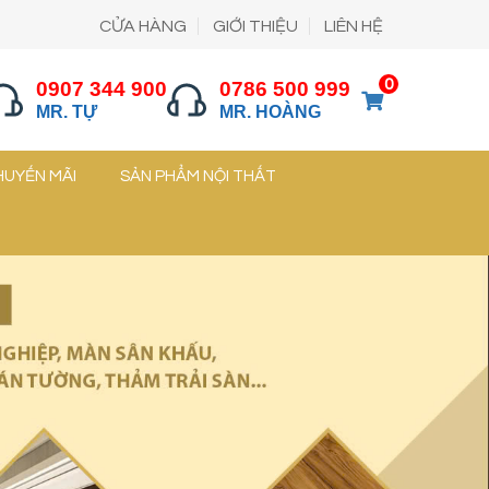
CỬA HÀNG
GIỚI THIỆU
LIÊN HỆ
0
0907 344 900
0786 500 999
MR. TỰ
MR. HOÀNG
HUYẾN MÃI
SẢN PHẨM NỘI THẤT