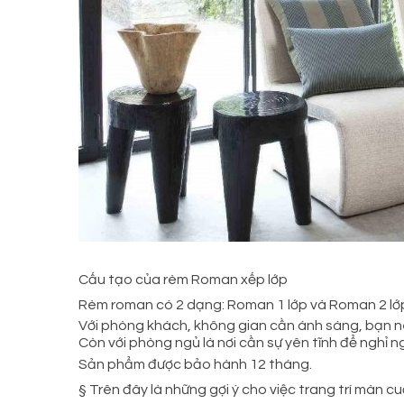
Cấu tạo của rèm Roman xếp lớp
Rèm roman có 2 dạng: Roman 1 lớp và Roman 2 lớ
Với phòng khách, không gian cần ánh sáng, bạn nê
Còn với phòng ngủ là nơi cần sự yên tĩnh để nghỉ ng
Sản phẩm được bảo hành 12 tháng.
§ Trên đây là những gợi ý cho việc trang trí màn c