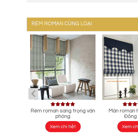
RÈM ROMAN CÙNG LOẠI
nce
Rèm roman sang trọng văn
Màn roman hi
phòng
Đồng 
ết
Xem chi tiết
Xem chi