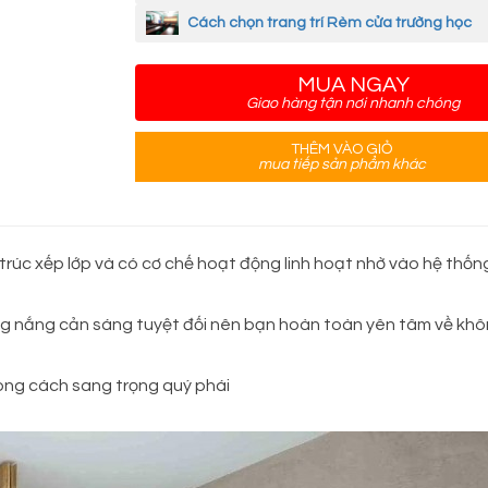
Cách chọn trang trí Rèm cửa trường học
MUA NGAY
Giao hàng tận nơi nhanh chóng
THÊM VÀO GIỎ
mua tiếp sản phẩm khác
trúc xếp lớp và có cơ chế hoạt động linh hoạt nhờ vào hệ thốn
 nắng cản sáng tuyệt đối nên bạn hoàn toàn yên tâm về khô
hong cách sang trọng quý phái