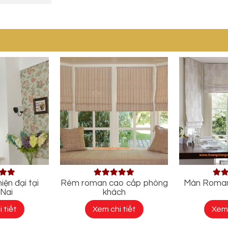
ện đại tại
Rèm roman cao cấp phòng
Màn Roman
Nai
khách
 tiết
Xem chi tiết
Xem 