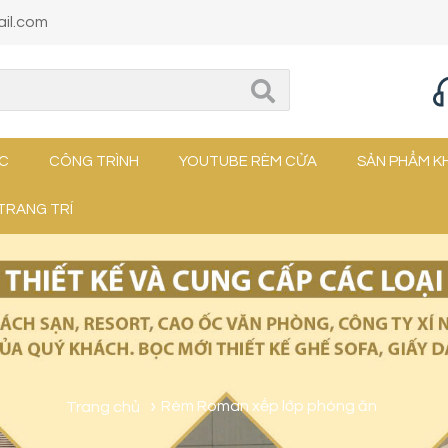
il.com
ỨC
CÔNG TRÌNH
YOUTUBE RÈM CỬA
SẢN PHẨM K
TRANG TRÍ
Trang chủ
Rèm Roman xếp lớp phòng ăn