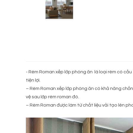
- Rèm Roman xếp lớp phòng ăn là loại rèm có cấu 
tiện lợi.
– Rèm Roman xếp lớp phòng ăn có khả năng chống
vệ sau lớp rèm roman đó.
– Rèm Roman được làm từ chất liệu vải tạo lên p