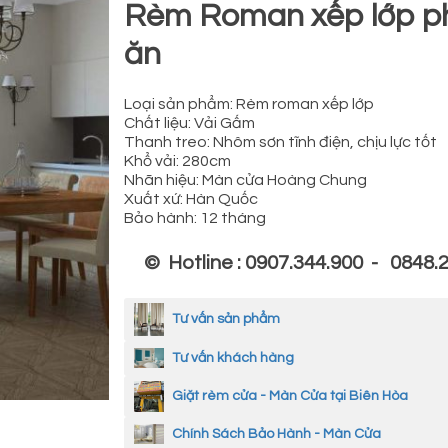
Rèm Roman xếp lớp p
ăn
Loại sản phẩm: Rèm roman xếp lớp
Chất liệu: Vải Gấm
Thanh treo: Nhôm sơn tĩnh điện, chịu lực tốt
Khổ vải: 280cm
Nhãn hiệu: Màn cửa Hoàng Chung
Xuất xứ: Hàn Quốc
Bảo hành: 12 tháng
© Hotline : 0907.344.900 - 0848.
Tư vấn sản phẩm
Tư vấn khách hàng
Giặt rèm cửa - Màn Cửa tại Biên Hòa
Chính Sách Bảo Hành - Màn Cửa