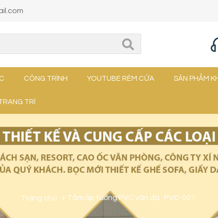
il.com
ỨC
CÔNG TRÌNH
YOUTUBE RÈM CỬA
SẢN PHẨM K
TRANG TRÍ
Trang chủ
Tấm ốp tường PVC vân đá : PVC-001