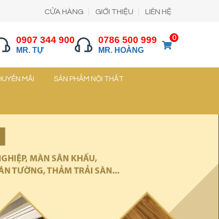
CỬA HÀNG
GIỚI THIỆU
LIÊN HỆ
0
0907 344 900
0786 500 999
MR. TỰ
MR. HOÀNG
HUYẾN MÃI
SẢN PHẨM NỘI THẤT