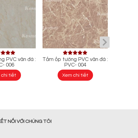
g PVC vân đá :
Tấm ốp tường PVC vân đá :
Tấm ốp t
C- 006
PVC- 004
chi tiết
Xem chi tiết
X
ẾT NỐI VỚI CHÚNG TÔI