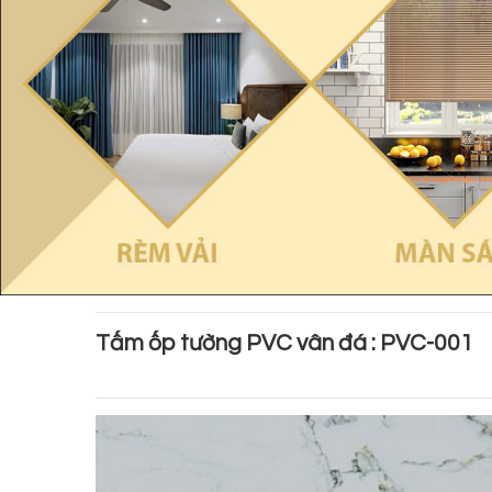
Tấm ốp tường PVC vân đá : PVC-001