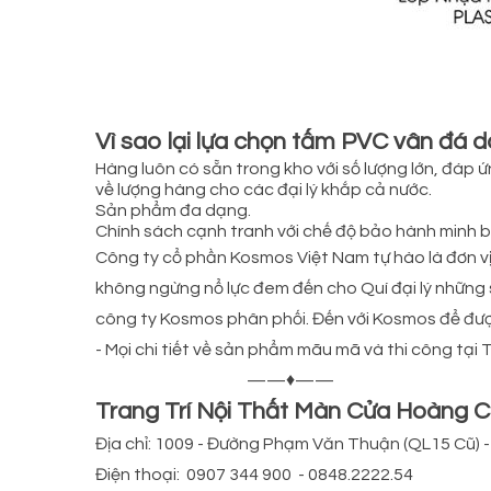
Vì sao lại lựa chọn tấm PVC vân đá 
Hàng luôn có sẵn trong kho với số lượng lớn, đáp 
về lượng hàng cho các đại lý khắp cả nước.
Sản phẩm đa dạng.
Chính sách cạnh tranh với chế độ bảo hành minh 
Công ty cổ phần Kosmos Việt Nam tự hào là đơn vị 
không ngừng nổ lực đem đến cho Quí đại lý những
công ty Kosmos phân phối. Đến với Kosmos để đượ
- Mọi chi tiết về sản phẩm mãu mã và thi công tại 
——♦——
Trang Trí Nội Thất Màn Cửa Hoàng 
Địa chỉ: 1009 - Đường Phạm Văn Thuận (QL15 Cũ) - P
Điện thoại: 0907 344 900 - 0848.2222.54