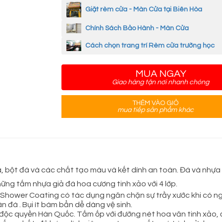
Giặt rèm cửa - Màn Cửa tại Biên Hòa
Chính Sách Bảo Hành - Màn Cửa
Cách chọn trang trí Rèm cửa trường học
MUA NGAY
Giao hàng tận nơi nhanh chóng
THÊM VÀO GIỎ
mua tiếp sản phẩm khác
bột đá và các chất tạo màu và kết dính an toàn. Đá và nhựa đ
hững tấm nhựa giả đá hoa cương tinh xảo với 4 lớp.
 Shower Coating có tác dụng ngăn chặn sự trầy xước khi có 
đá . Bụi ít bám bẩn dễ dàng vệ sinh.
n độc quyền Hàn Quốc. Tấm ốp với đường nét hoa văn tinh xảo