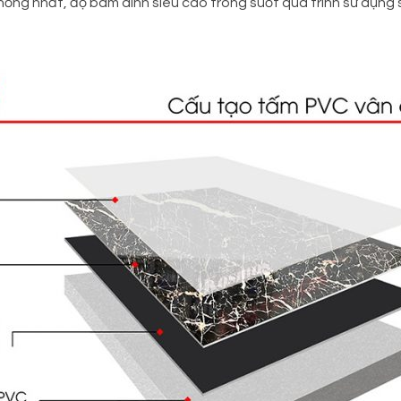
 thống nhất, độ bám dính siêu cao trong suốt quá trình sử dụn