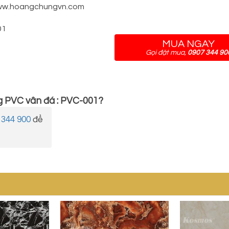
www.hoangchungvn.com
01
MUA NGAY
Gọi đặt mua,
0907 344 90
 PVC vân đá : PVC-001
?
 344 900
để