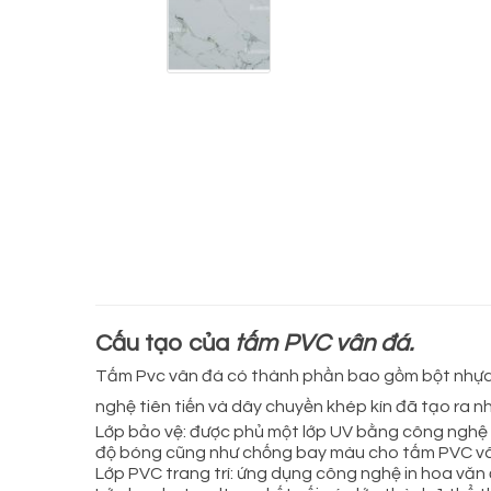
Cấu tạo của
tấm PVC vân đá.
Tấm Pvc vân đá có thành phần bao gồm bột nhựa, 
nghệ tiên tiến và dây chuyền khép kín đã tạo ra n
Lớp bảo vệ: được phủ một lớp UV bằng công nghệ
độ bóng cũng như chống bay màu cho tấm PVC vân 
Lớp PVC trang trí: ứng dụng công nghệ in hoa vă