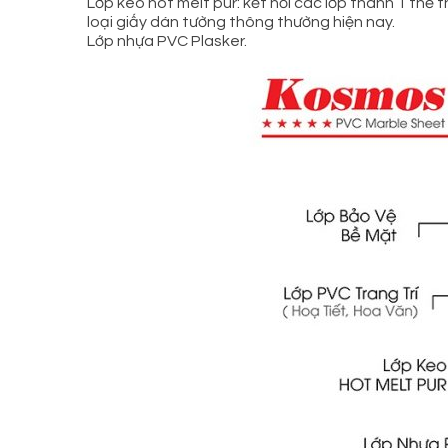
Lớp keo hot melt pur: kết nối các lớp thành 1 thể
loại giấy dán tường thông thường hiện nay.
Lớp nhựa PVC Plasker.