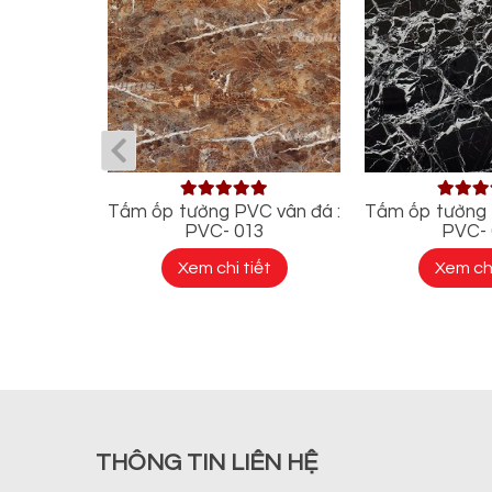
 đá : PVC
Tấm ốp tường PVC vân đá :
Tấm ốp tường 
PVC- 013
PVC- 
ết
Xem chi tiết
Xem chi
THÔNG TIN LIÊN HỆ