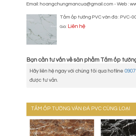
Email: hoangchungmancua@gmail.com - Web : 
Tấm ốp tường PVC vân đá : PVC-0
Liên hệ
Giá:
Bạn cần tư vấn về sản phẩm
Tấm ốp tường
Hãy liên hệ ngay với chúng tôi qua hotline
0907
được tư vấn.
TẤM ỐP TƯỜNG VÂN ĐÁ PVC CÙNG LOẠI