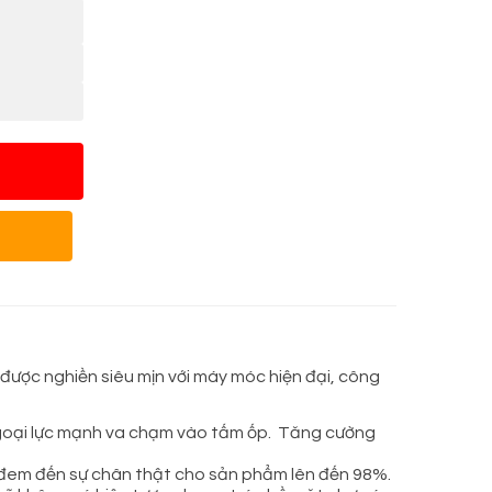
ược nghiền siêu mịn với máy móc hiện đại, công
ngoại lực mạnh va chạm vào tấm ốp. Tăng cường
, đem đến sự chân thật cho sản phẩm lên đến 98%.