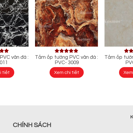
PVC vân đá :
Tấm ốp tường PVC vân đá :
Tấm ốp tườn
011
PVC- 3009
PV
 tiết
Xem chi tiết
Xem 
K
CHÍNH SÁCH