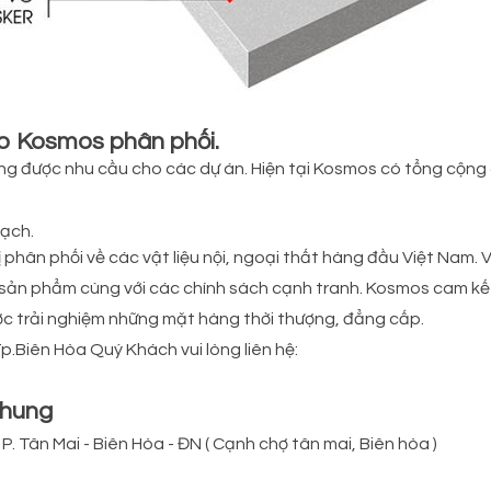
do Kosmos phân phối.
ứng được nhu cầu cho các dự án. Hiện tại Kosmos có tổng cộng 4
bạch.
phân phối về các vật liệu nội, ngoại thất hàng đầu Việt Nam. 
 sản phẩm cùng với các chính sách cạnh tranh. Kosmos cam k
c trải nghiệm những mặt hàng thời thượng, đẳng cấp.
Tp.Biên Hòa Quý Khách vui lòng liên hệ:
Chung
. Tân Mai - Biên Hòa - ĐN ( Cạnh chợ tân mai, Biên hòa )