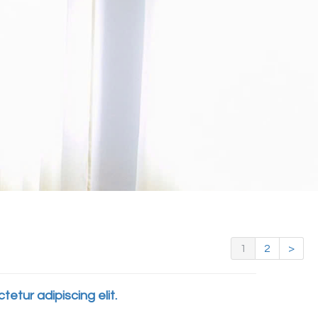
1
2
>
etur adipiscing elit.