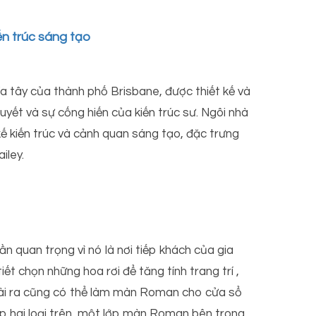
n trúc sáng tạo
 tây của thành phố Brisbane, được thiết kế và
uyết và sự cống hiến của kiến trúc sư. Ngôi nhà
kế kiến trúc và cảnh quan sáng tạo, đặc trưng
iley.
n quan trọng vì nó là nơi tiếp khách của gia
iết chọn những hoa rơi để tăng tính trang trí ,
oài ra cũng có thể làm màn Roman cho cửa sổ
ợp hai loại trên, một lớp màn Roman bên trong