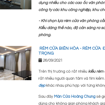
dụng nhiều cho các cao ốc văn phòn
công ty các khu công nghiệp, khu chế 
- Khi chọn lựa rèm cửa văn phòng cầ
Kiểu dáng thế nào, độ cản sáng ra s
phòng.
RÈM CỬA BIÊN HÒA - RÈM CỬA
TRỌNG
26/09/2021
Trên thị trường có rất nhiều
kiểu rèm
rất nhiều người quan tâm và tìm kiếm.
đẹp
khác nhau phù hợp với từng không
Sau đây
Màn Cửa Hoàng Chung
sẽ gi
dùng cho không gian phòng khách gia 