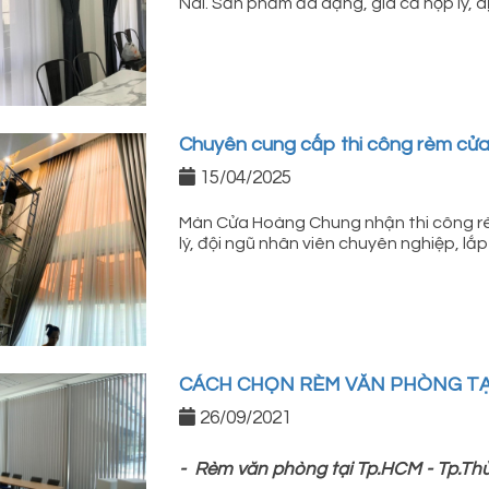
Nai. Sản phẩm đa dạng, giá cả hợp lý, d
Chuyên cung cấp thi công rèm cửa 
15/04/2025
Màn Cửa Hoàng Chung nhận thi công rèm
lý, đội ngũ nhân viên chuyên nghiệp, lắ
CÁCH CHỌN RÈM VĂN PHÒNG TẠI Tp
26/09/2021
- Rèm văn phòng tại Tp.HCM - Tp.Th