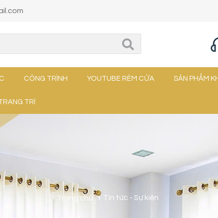
il.com
ỨC
CÔNG TRÌNH
YOUTUBE RÈM CỬA
SẢN PHẨM K
TRANG TRÍ
Trang chủ
Tin tức - Sự kiện