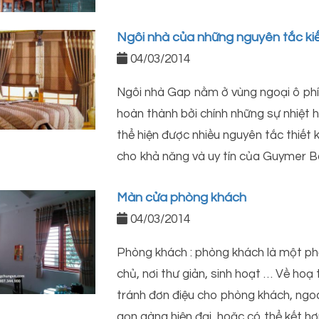
Ngôi nhà của những nguyên tắc kiế
04/03/2014
Ngôi nhà Gap nằm ở vùng ngoại ô phía
hoàn thành bởi chính những sự nhiệt h
thể hiện được nhiều nguyên tắc thiết 
cho khả năng và uy tín của Guymer Ba
Màn cửa phòng khách
04/03/2014
Phòng khách : phòng khách là một phầ
chủ, nơi thư giản, sinh hoạt … Về hoạ t
tránh đơn điệu cho phòng khách, ng
gọn gàng hiện đại, hoặc có thể kết h