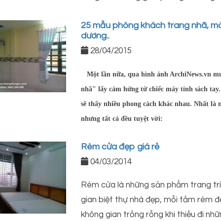
25 mẫu phòng khách trang nhã, màn
dương..
28/04/2015
Một lần nữa, qua hình ảnh ArchiNews.vn muố
nhã" lấy cảm hứng từ chiếc máy tính sách tay
sẽ thấy nhiều phong cách khác nhau. Nhất là
nhưng tất cả đều tuyệt vời:
Rèm cửa đẹp giá rẻ
04/03/2014
Rèm cửa là những sản phẩm trang trí 
gian biệt thự nhà đẹp, mỗi tấm rèm 
không gian trống rỗng khi thiếu đi nh