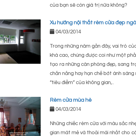
của bạn sẽ còn giá trị nữa không?
Xu hướng nội thất rèm cửa đẹp ng
04/03/2014
Trong những năm gần đây, vai trò củ
khá cao, chúng được coi như một phần 
tạo ra những căn phòng đẹp, sang t
chắn nắng hay hạn chế bớt ánh sáng 
“tiêu điểm” của không gian,..
Rèm cửa mùa hè
04/03/2014
Những chiếc rèm cửa với màu sắc nhẹ
gian mát mẻ và thoải mái nhất cho c