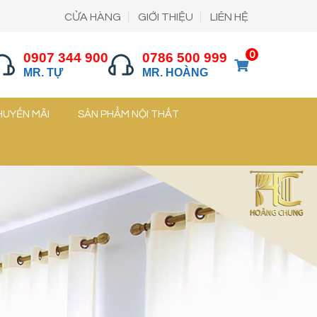
CỬA HÀNG
GIỚI THIỆU
LIÊN HỆ
0
0907 344 900
0786 500 999
MR. TỰ
MR. HOÀNG
HUYẾN MÃI
SẢN PHẨM NỘI THẤT