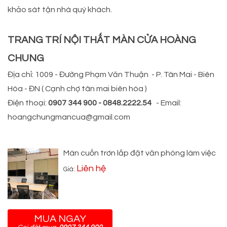
khảo sát tận nhà quý khách.
TRANG TRÍ NỘI THẤT MÀN CỬA HOÀNG
CHUNG
Địa chỉ: 1009 - Đường Phạm Văn Thuận - P. Tân Mai - Biên
Hòa - ĐN ( Cạnh chợ tân mai biên hòa )
Điện thoại:
0907 344 900 - 0848.2222.54
- Email:
hoangchungmancua@gmail.com
Màn cuốn trơn lắp đặt văn phòng làm việc
Liên hệ
Giá:
MUA NGAY