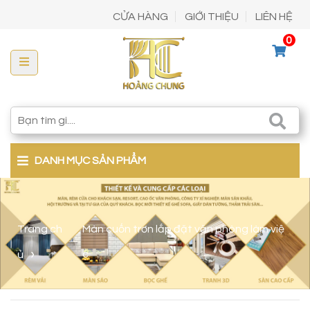
CỬA HÀNG
GIỚI THIỆU
LIÊN HỆ
0
DANH MỤC SẢN PHẨM
Trang ch
Màn cuốn trơn lắp đặt văn phòng làm việ
ủ
c