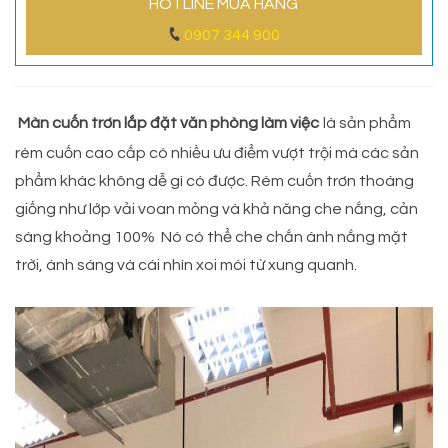
HOTLINE MUA HÀNG
0907 344 900
Màn cuốn trơn lắp đặt văn phòng làm việc
là sản phẩm
rèm cuốn cao cấp có nhiều ưu điểm vượt trội mà các sản
phẩm khác không dễ gì có được. Rèm cuốn trơn thoáng
giống như lớp vải voan mỏng và khả năng che nắng, cản
sáng khoảng 100% Nó có thể che chắn ánh nắng mặt
trời, ánh sáng và cái nhìn xoi mói từ xung quanh.