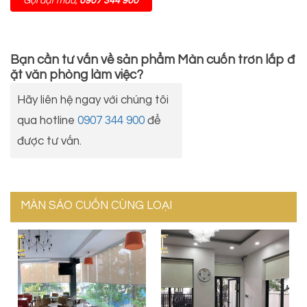
Gọi đặt mua,
0907 344 900
Bạn cần tư vấn về sản phẩm
Màn cuốn trơn lắp đ
ặt văn phòng làm việc
?
Hãy liên hệ ngay với chúng tôi
qua hotline
0907 344 900
để
được tư vấn.
MÀN SÁO CUỐN CÙNG LOẠI