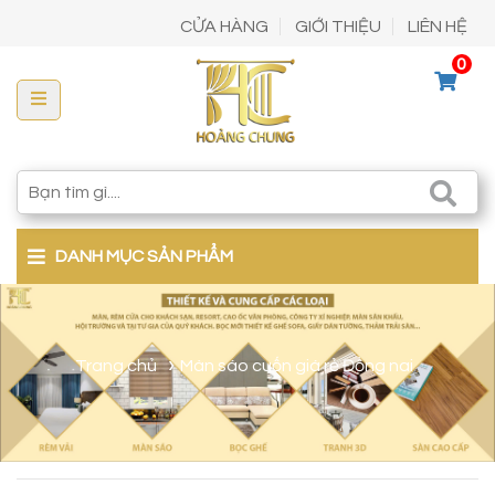
CỬA HÀNG
GIỚI THIỆU
LIÊN HỆ
0
DANH MỤC SẢN PHẨM
Trang chủ
Màn sáo cuốn giá rẻ Đồng nai