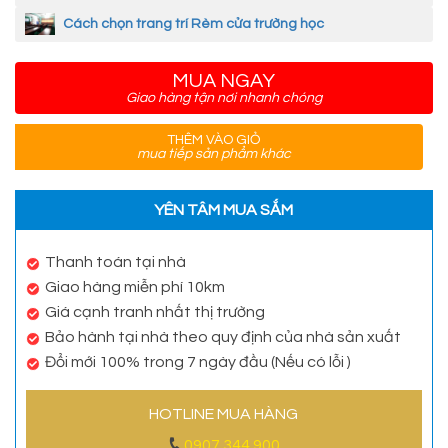
Cách chọn trang trí Rèm cửa trường học
MUA NGAY
Giao hàng tận nơi nhanh chóng
THÊM VÀO GIỎ
mua tiếp sản phẩm khác
YÊN TÂM MUA SẮM
Thanh toán tại nhà
Giao hàng miễn phí 10km
Giá cạnh tranh nhất thị trường
Bảo hành tại nhà theo quy định của nhà sản xuất
Đổi mới 100% trong 7 ngày đầu (Nếu có lỗi )
HOTLINE MUA HÀNG
0907 344 900