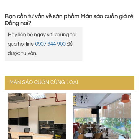
Bạn cần tư vấn về sản phẩm
Màn sáo cuốn giá rẻ
Đồng nai
?
Hãy liên hệ ngay với chúng tôi
qua hotline
0907 344 900
để
được tư vấn.
MÀN SÁO CUỐN CÙNG LOẠI