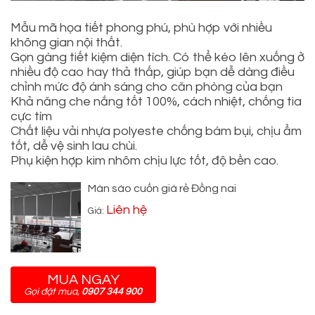
Mẫu mã họa tiết phong phú, phù hợp với nhiều
không gian nội thất.
Gọn gàng tiết kiệm diện tích. Có thể kéo lên xuống ở
nhiều độ cao hay thả thấp, giúp bạn dễ dàng điều
chỉnh mức độ ánh sáng cho căn phòng của bạn
Khả năng che nắng tốt 100%, cách nhiệt, chống tia
cực tím
Chất liệu vải nhựa polyeste chống bám bụi, chịu ẩm
tốt, dễ vệ sinh lau chùi.
Phụ kiện hợp kim nhôm chịu lực tốt, độ bền cao.
Màn sáo cuốn giá rẻ Đồng nai
Liên hệ
Giá:
MUA NGAY
Gọi đặt mua,
0907 344 900