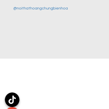
@noithathoangchungbienhoa