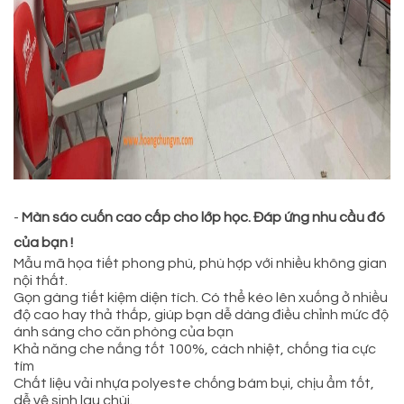
-
Màn sáo cuốn cao cấp cho lớp học. Đáp ứng nhu cầu đó
của bạn !
Mẫu mã họa tiết phong phú, phù hợp với nhiều không gian
nội thất.
Gọn gàng tiết kiệm diện tích. Có thể kéo lên xuống ở nhiều
độ cao hay thả thấp, giúp bạn dễ dàng điều chỉnh mức độ
ánh sáng cho căn phòng của bạn
Khả năng che nắng tốt 100%, cách nhiệt, chống tia cực
tím
Chất liệu vải nhựa polyeste chống bám bụi, chịu ẩm tốt,
dễ vệ sinh lau chùi.