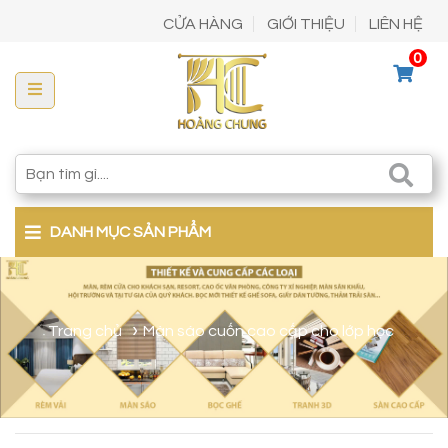
CỬA HÀNG
GIỚI THIỆU
LIÊN HỆ
0
DANH MỤC SẢN PHẨM
Trang chủ
Màn sáo cuốn cao cấp cho lớp học