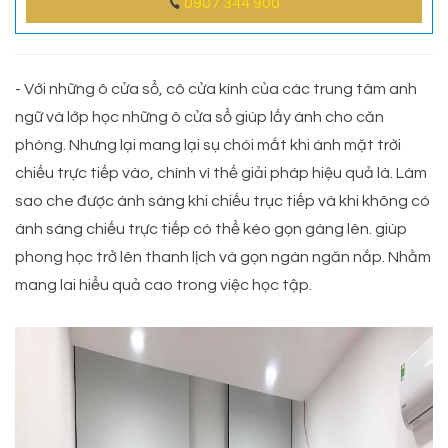
0907 344 900
- Với những ô cửa sổ, cô cửa kính của các trung tâm anh
ngữ và lớp học những ô cửa sổ giúp lấy ánh cho căn
phòng. Nhưng lại mang lại sụ chói mắt khi ánh mặt trời
chiếu trực tiếp vào, chính vì thế giải pháp hiệu quả là. Làm
sao che được ánh sáng khi chiếu trục tiếp và khi không có
ánh sáng chiếu trực tiếp có thể kéo gọn gàng lên. giúp
phong học trở lên thanh lịch và gọn ngàn ngăn nắp. Nhằm
mang lai hiểu quả cao trong việc học tập.