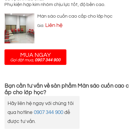
Phụ kiện hợp kim nhôm chịu lực tốt, độ bền cao.
Màn sáo cuốn cao cấp cho lớp học
Liên hệ
Giá:
MUA NGAY
Gọi đặt mua,
0907 344 900
Bạn cần tư vấn về sản phẩm
Màn sáo cuốn cao c
ấp cho lớp học
?
Hãy liên hệ ngay với chúng tôi
qua hotline
0907 344 900
để
được tư vấn.